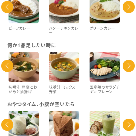
ビーフカレー
バターチキンカレ
グリーンカレー
彩
ー
の
何か1品足したい時に
味噌汁 豆腐とわ
味噌汁 ミックス
国産鶏のサラダチ
国
かめと油揚げ
野菜
キン プレーン
キ
おやつタイム、小腹が空いたら