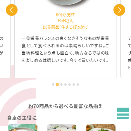
50代・男性
ReNさん
試食商品：牛すじぼっかけ
試食商品：
一見栄養バランスの良くなさそうなものが栄養
チキンの旨みが
食として食べられるのは素晴らしいですね。
ご
ても美味しかっ
当地料理という点も面白く、地方ならではの味
サラダチキン
楽しめるは嬉しいです。今すぐ買いたいです。
使ってないのは
ピールした方が
約70商品から選べる豊富な品揃え
食卓の主役に