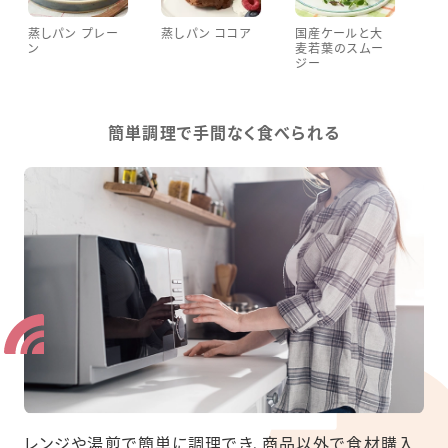
蒸しパン プレー
蒸しパン ココア
国産ケールと大
黒
ン
麦若葉のスムー
ジ
ジー
簡単調理で手間なく食べられる
レンジや湯煎で簡単に調理でき、商品以外で食材購入