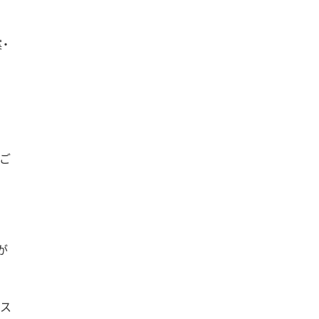
・
プご
が
クス