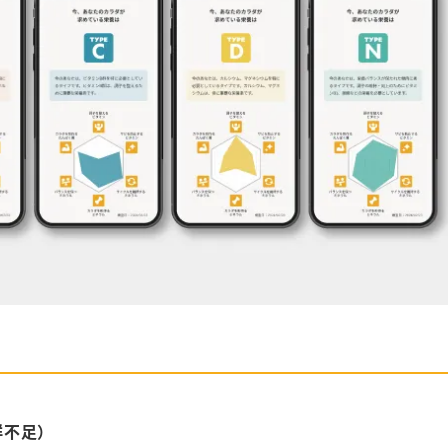
）
群不足）